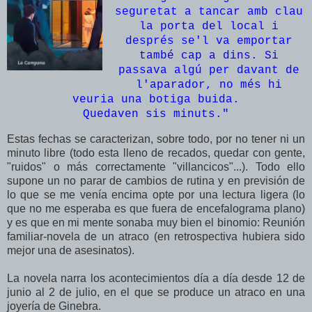
seguretat a tancar amb clau
la porta del local i
després se'l va emportar
també cap a dins. Si
passava algú per davant de
l'aparador, no més hi
veuria una botiga buida.
Quedaven sis minuts."
Estas fechas se caracterizan, sobre todo, por no tener ni un
minuto libre (todo esta lleno de recados, quedar con gente,
"ruidos" o más correctamente "villancicos"...). Todo ello
supone un no parar de cambios de rutina y en previsión de
lo que se me venía encima opte por una lectura ligera (lo
que no me esperaba es que fuera de encefalograma plano)
y es que en mi mente sonaba muy bien el binomio: Reunión
familiar-novela de un atraco (en retrospectiva hubiera sido
mejor una de asesinatos).
La novela narra los acontecimientos día a día desde 12 de
junio al 2 de julio, en el que se produce un atraco en una
joyería de Ginebra.