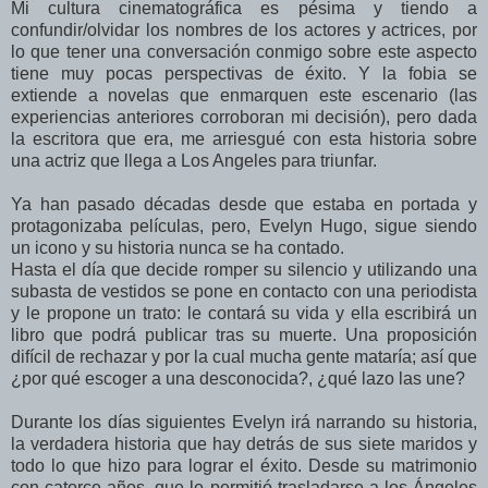
Mi cultura cinematográfica es pésima y tiendo a
confundir/olvidar los nombres de los actores y actrices, por
lo que tener una conversación conmigo sobre este aspecto
tiene muy pocas perspectivas de éxito. Y la fobia se
extiende a novelas que enmarquen este escenario (las
experiencias anteriores corroboran mi decisión), pero dada
la escritora que era, me arriesgué con esta historia sobre
una actriz que llega a Los Angeles para triunfar.
Ya han pasado décadas desde que estaba en portada y
protagonizaba películas, pero, Evelyn Hugo, sigue siendo
un icono y su historia nunca se ha contado.
Hasta el día que decide romper su silencio y utilizando una
subasta de vestidos se pone en contacto con una periodista
y le propone un trato: le contará su vida y ella escribirá un
libro que podrá publicar tras su muerte. Una proposición
difícil de rechazar y por la cual mucha gente mataría; así que
¿por qué escoger a una desconocida?, ¿qué lazo las une?
Durante los días siguientes Evelyn irá narrando su historia,
la verdadera historia que hay detrás de sus siete maridos y
todo lo que hizo para lograr el éxito. Desde su matrimonio
con catorce años, que le permitió trasladarse a los Ángeles