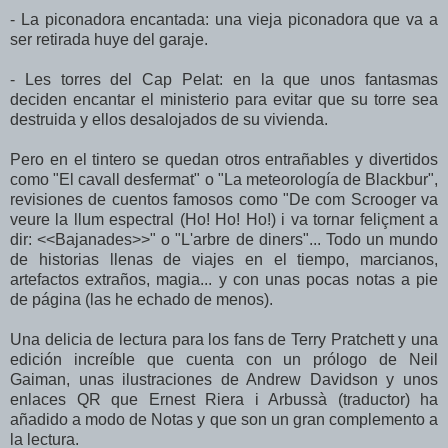
- La piconadora encantada: una vieja piconadora que va a
ser retirada huye del garaje.
- Les torres del Cap Pelat: en la que unos fantasmas
deciden encantar el ministerio para evitar que su torre sea
destruida y ellos desalojados de su vivienda.
Pero en el tintero se quedan otros entrañables y divertidos
como "El cavall desfermat" o "La meteorología de Blackbur",
revisiones de cuentos famosos como "De com Scrooger va
veure la llum espectral (Ho! Ho! Ho!) i va tornar feliçment a
dir: <<Bajanades>>" o "L'arbre de diners"... Todo un mundo
de historias llenas de viajes en el tiempo, marcianos,
artefactos extraños, magia... y con unas pocas notas a pie
de página (las he echado de menos).
Una delicia de lectura para los fans de Terry Pratchett y una
edición increíble que cuenta con un prólogo de Neil
Gaiman, unas ilustraciones de Andrew Davidson y unos
enlaces QR que Ernest Riera i Arbussà (traductor) ha
añadido a modo de Notas y que son un gran complemento a
la lectura.