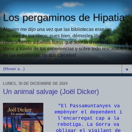
Los pergaminos de Hipatia
Alguien me dijo una vez que las bibliotecas eran las
cárceles de los libros; pues bien, démosles libertad
compartiendo aquellos libros que adoras u odias. Libera
libros a través de tus experiencias y sobre todo rescátalos
de las estanterías, de sus cárceles!
▼
LUNES, 30 DE DICIEMBRE DE 2024
Un animal salvaje (Joël Dicker)
"El Passamuntanyes va
empènyer el dependent i
l'encarregat cap a la
rebotiga. La Gorra va
obligar el vigilant de