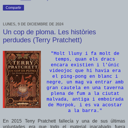
Compartir
LUNES, 9 DE DICIEMBRE DE 2024
Un cop de ploma. Les històries
perdudes (Terry Pratchett)
"Molt lluny i fa molt de
temps, quan els dracs
encara existien i l'únic
videojoc que hi havia era
el ping-pong en blanc i
negre, un mag va entrar amb
gran cautela en una taverna
plena de fum a la ciutat
malvada, antiga i emboirada
de Morpok, i es va acostar
a la barra.
"
En 2015 Terry Pratchett fallecía y una de sus últimas
voluntades era que todo el material inacabado fuera