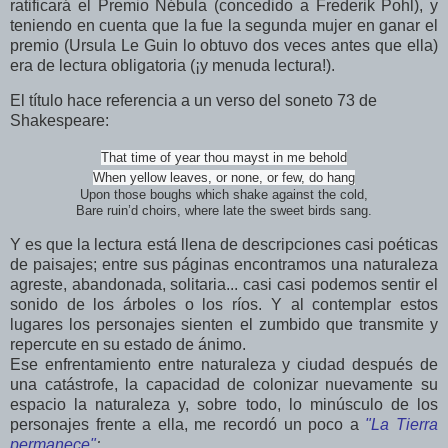
ratificará el Premio Nébula (concedido a Frederik Pohl), y
teniendo en cuenta que la fue la segunda mujer en ganar el
premio (Ursula Le Guin lo obtuvo dos veces antes que ella)
era de lectura obligatoria (¡y menuda lectura!).
El título hace referencia a un verso del soneto 73 de
Shakespeare:
That time of year thou mayst in me behold
When yellow leaves, or none, or few, do hang
Upon those boughs which shake against the cold,
Bare ruin’d choirs, where late the sweet birds sang.
Y es que la lectura está llena de descripciones casi poéticas
de paisajes; entre sus páginas encontramos una naturaleza
agreste, abandonada, solitaria... casi casi podemos sentir el
sonido de los árboles o los ríos. Y al contemplar estos
lugares los personajes sienten el zumbido que transmite y
repercute en su estado de ánimo.
Ese enfrentamiento entre naturaleza y ciudad después de
una catástrofe, la capacidad de colonizar nuevamente su
espacio la naturaleza y, sobre todo, lo minúsculo de los
personajes frente a ella, me recordó un poco a
"La Tierra
permanece"
;