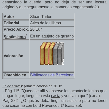
demasiado la cuerda, pero no deja de ser una lectura
original y que seguramente te mantenga enganchado/a).
Autor
Stuart Turton
Editorial
Ático de los libros
Precio Aprox.
20 Eur.
*
En un agujero de gusano
Sentimiento
Valoración
Obtenido en
Bibliotecas de Barcelona
Fe de erratas
: primera edición de 2018:
- Pág 115: "Quédese allí y observe los acontecimientos que
tengan lugar, luego lea esta
casta
y vuelva a que" (carta).
Pág 382 -¿O quizás deba fingir un suicidio para no tener
que casar
me
con Lord Ravencourt? (casarse).