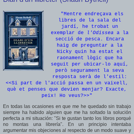
"Mentre endreçava els
libres de la sala del
jardí, he trobat un
exemplar de
l'Odissea
a la
secció de pesca. Encara
haig de preguntar a la
Nicky quin ha estat el
raonament lògic que ha
seguit per ubicar-lo aquí,
però segurament la seva
resposta serà de l'estil:
<<Si part de l'acció passa en un vaixell,
què et penses que devien menjar? Exacte,
peix! Ho veus?>>"
En todas las ocasiones en que me he quedado sin trabajo
siempre ha habido alguien que me ha soltado la solución
perfecta a mi situación: "Si te gustan tanto los libros porqué
no montas una librería". En un principio intentaba
argumentar mis objeciones al respecto de un modo suave y