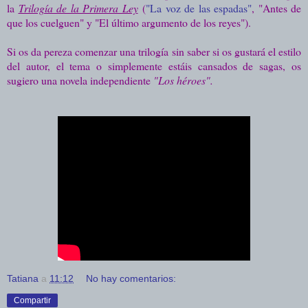
la
Trilogía de la Primera Ley
(
"La voz de las espadas"
, "Antes de
que los cuelguen" y "El último argumento de los reyes").
Si os da pereza comenzar una trilogía sin saber si os gustará el estilo
del autor, el tema o simplemente estáis cansados de sagas, os
sugiero una novela independiente
"Los héroes".
Tatiana
a
11:12
No hay comentarios:
Compartir