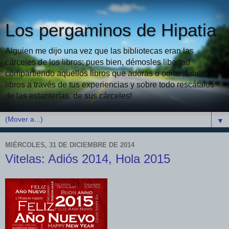
Los pergaminos de Hipatia
Alguien me dijo una vez que las bibliotecas eran las
cárceles de los libros; pues bien, démosles libertad
compartiendo aquellos libros que adoras u odias. Libera
libros a través de tus experiencias y sobre todo rescátalos
de las estanterías, de sus cárceles!
▼
MIÉRCOLES, 31 DE DICIEMBRE DE 2014
Vitelas: Adiós 2014, Hola 2015