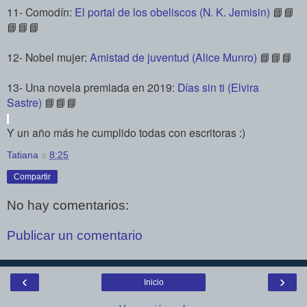
11- Comodín:
El portal de los obeliscos (N. K. Jemisin)
📘📘
📘
📘📘
12- Nobel mujer:
Amistad de juventud (Alice Munro)
📘📘📘
13- Una novela premiada en 2019:
Días sin ti (Elvira
Sastre)
📘📘📘
Y un
año más he cumplido todas con escritoras :)
Tatiana
a
8:25
Compartir
No hay comentarios:
Publicar un comentario
‹
›
Inicio