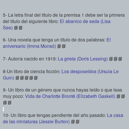
5- La letra final del título de la premisa 1 debe ser la primera
del título del siguiente libro:
El abanico de seda (Lisa
See)
📘📘
6- Una novela que tenga un título de dos palabras:
El
aniversario (Imma Monsó)
📘📘
7- Autor/a nacido en 1919:
La grieta (Doris Lessing)
📘📘📘
8-Un libro de ciencia ficción:
Los desposeídos (Ursula Le
Guin)
📘📘📘📘📘
9- Un libro de un género que nunca hayas leído o que leas
muy poco:
Vida de Charlotte Brontë (Elizabeth Gaskell)
📘📘
📘📘
10- Un libro que tengas pendiente del año pasado:
La casa
de las miniaturas (Jessie Burton)
📘📘