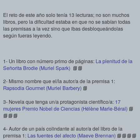
El reto de este año solo tenía 13 lecturas; no son muchos
libros, pero la dificultad estaba en que no se sabían todas
las premisas a la vez sino que ibas desbloqueándolas
según fueras leyendo.
1- Un libro con número primo de páginas:
La plenitud de la
Señorita Brodie (Muriel Spark)
📘📘
2- Mismo nombre que el/la autor/a de la premisa 1:
Rapsodia Gourmet (Muriel Barbery)
📘
3- Novela que tenga un/a protagonista científico/a:
17
mujeres Premio Nobel de Ciencias (Hélène Marle-Béral)
📘
📘📘📘
4- Autor de un país colindante al autor/a del libro de la
premisa 1:
Las fuentes del afecto (Maeve Brennan)
📘📘📘📘