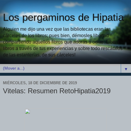
Los pergaminos de Hipatia
Alguien me dijo una vez que las bibliotecas eran las
cárceles de los libros; pues bien, démosles libertad
compartiendo aquellos libros que adoras u odias. Libera
libros a través de tus experiencias y sobre todo rescátalos
de las estanterías, de sus cárceles!
▼
MIÉRCOLES, 18 DE DICIEMBRE DE 2019
Vitelas: Resumen RetoHipatia2019