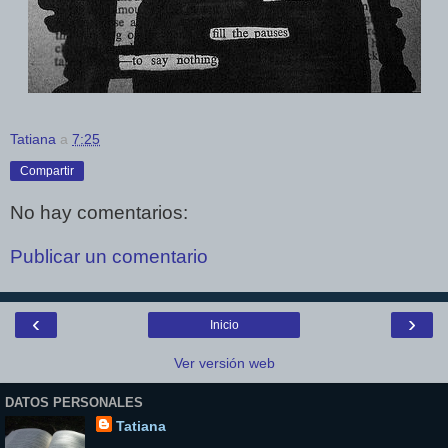
Tatiana
a
7:25
Compartir
No hay comentarios:
Publicar un comentario
‹
›
Inicio
Ver versión web
DATOS PERSONALES
Tatiana