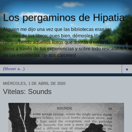
Los pergaminos de Hipatia
Alguien me dijo una vez que las bibliotecas eran las
cárceles de los libros; pues bien, démosles libertad
compartiendo aquellos libros que adoras u odias. Libera
libros a través de tus experiencias y sobre todo rescátalos
de las estanterías, de sus cárceles!
▼
MIÉRCOLES, 1 DE ABRIL DE 2020
Vitelas: Sounds