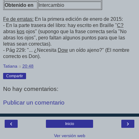
Obtenido en
Intercambio
Fe de erratas:
En la primera edición de enero de 2015:
- En la parte trasera del libro: hay escrito en Braille "
C?
abras
kos
ojos" (supongo que la frase correcta sería "No
abras los ojos", pero faltan algunos puntos para que las
letras sean correctas).
- Pág 229: "... ¿Necesita
Dow
un oído ajeno?" (El nombre
correcto es Don).
Tatiana
a
20:48
Compartir
No hay comentarios:
Publicar un comentario
‹
›
Inicio
Ver versión web