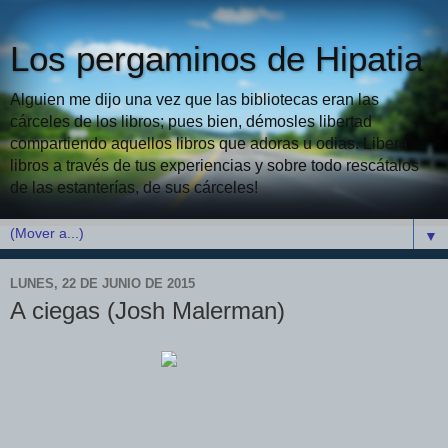
Los pergaminos de Hipatia
Alguien me dijo una vez que las bibliotecas eran las
cárceles de los libros; pues bien, démosles libertad
compartiendo aquellos libros que adoras u odias. Libera
libros a través de tus experiencias y sobre todo rescátalos
de las estanterías, de sus cárceles!
▼
LUNES, 22 DE JUNIO DE 2015
A ciegas (Josh Malerman)