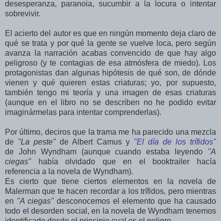
desesperanza, paranoia, sucumbir a la locura o intentar
sobrevivir.
El acierto del autor es que en ningún momento deja claro de
qué se trata y por qué la gente se vuelve loca, pero según
avanza la narración acabas convencido de que hay algo
peligroso (y te contagias de esa atmósfera de miedo). Los
protagonistas dan algunas hipótesis de qué son, de dónde
vienen y qué quieren estas criaturas; yo, por supuesto,
también tengo mi teoría y una imagen de esas criaturas
(aunque en el libro no se describen no he podido evitar
imaginármelas para intentar comprenderlas).
Por último, deciros que la trama me ha parecido una mezcla
de
"La peste"
de Albert Camus y
"El día de los trífidos"
de John Wyndham (aunque cuando estaba leyendo
"A
ciegas"
había olvidado que en el booktrailer hacía
referencia a la novela de Wyndham).
Es cierto que tiene ciertos elementos en la novela de
Malerman que te hacen recordar a los trífidos, pero mientras
en
"A ciegas"
desconocemos el elemento que ha causado
todo el desorden social, en la novela de Wyndham tenemos
identificado desde el principio cual es el peligro.