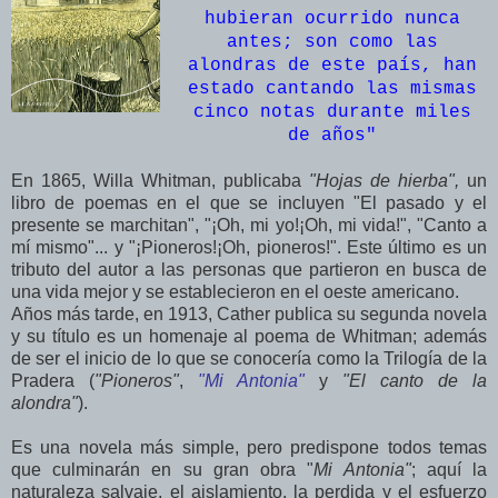
hubieran ocurrido nunca
antes; son como las
alondras de este país, han
estado cantando las mismas
cinco notas durante miles
de años"
En 1865, Willa Whitman, publicaba
"Hojas de hierba",
un
libro de poemas en el que se incluyen "El pasado y el
presente se marchitan", "¡Oh, mi yo!¡Oh, mi vida!", "Canto a
mí mismo"... y "¡Pioneros!¡Oh, pioneros!". Este último es un
tributo del autor a las personas que partieron en busca de
una vida mejor y se establecieron en el oeste americano.
Años más tarde, en 1913, Cather publica su segunda novela
y su título es un homenaje al poema de Whitman; además
de ser el inicio de lo que se conocería como la Trilogía de la
Pradera (
"Pioneros"
,
"Mi Antonia"
y
"El canto de la
alondra"
).
Es una novela más simple, pero predispone todos temas
que culminarán en su gran obra "
Mi Antonia"
; aquí la
naturaleza salvaje, el aislamiento, la perdida y el esfuerzo