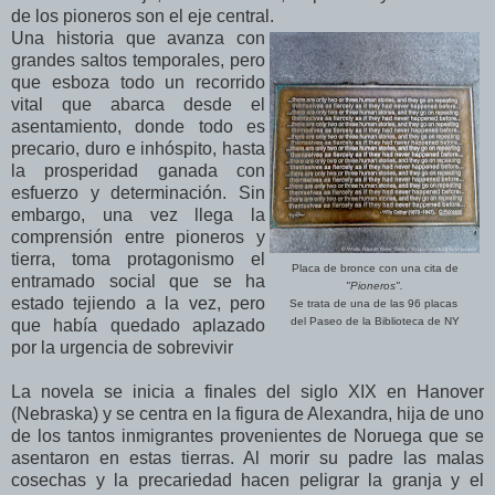
de los pioneros son el eje central.
Una historia que avanza con
grandes saltos temporales, pero
que esboza todo un recorrido
vital que abarca desde el
asentamiento, donde todo es
precario, duro e inhóspito, hasta
la prosperidad ganada con
esfuerzo y determinación. Sin
embargo, una vez llega la
comprensión entre pioneros y
tierra, toma protagonismo el
Placa de bronce con una cita de
entramado social que se ha
"Pioneros".
estado tejiendo a la vez, pero
Se trata de una de las 96 placas
del Paseo de la Biblioteca de NY
que había quedado aplazado
por la urgencia de sobrevivir
La novela se inicia a finales del siglo XIX en Hanover
(Nebraska) y se centra en la figura de Alexandra, hija de uno
de los tantos inmigrantes provenientes de Noruega que se
asentaron en estas tierras. Al morir su padre las malas
cosechas y la precariedad hacen peligrar la granja y el