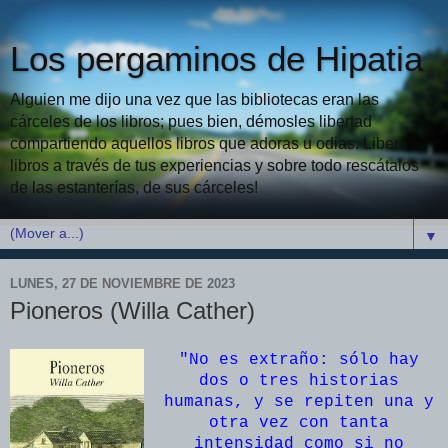
Los pergaminos de Hipatia
Alguien me dijo una vez que las bibliotecas eran las
cárceles de los libros; pues bien, démosles libertad
compartiendo aquellos libros que adoras u odias. Libera
libros a través de tus experiencias y sobre todo rescátalos
de las estanterías, de sus cárceles!
▼
LUNES, 27 DE NOVIEMBRE DE 2023
Pioneros (Willa Cather)
"No es extraño: sólo hay
dos o tres historias
humanas, y se repiten una y
otra vez con tanta
intensidad como si no