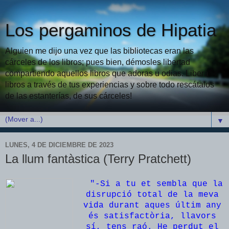
Los pergaminos de Hipatia
Alguien me dijo una vez que las bibliotecas eran las
cárceles de los libros; pues bien, démosles libertad
compartiendo aquellos libros que adoras u odias. Libera
libros a través de tus experiencias y sobre todo rescátalos
de las estanterías, de sus cárceles!
▼
LUNES, 4 DE DICIEMBRE DE 2023
La llum fantàstica (Terry Pratchett)
"-Si a tu et sembla que la
disrupció total de la meva
vida durant aques últim any
és satisfactòria, llavors
sí, tens raó. He perdut el