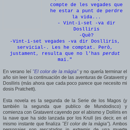
compte de les vegades que
he estar a punt de perdre
la vida...
- Vint-i-set -va dir
Doslliris
-Què?
-Vint-i-set vegades -va dir Doslliris,
servicial-. Les he comptat. Però,
justament, resulta que no l'has
perdut
mai."
En verano leí
"El color de la màgia"
y no quería terminar el
año sin leer la continuación de las aventuras de Gratavent y
Doslliris (más ahora que cada poco parece que necesito mi
dosis Pratchett).
Esta novela es la segunda de la Serie de los Magos (y
también la segunda que publico de Mundodisco) y
comienza con Gratavent cayendo por el abismo y Dolliris en
la nave que ha sido lanzada por los Krull (es decir, en el
mismo instante que finaliza
"El color de la màgia"
). Ambos
personajes son rescatados in extremis de una muerte