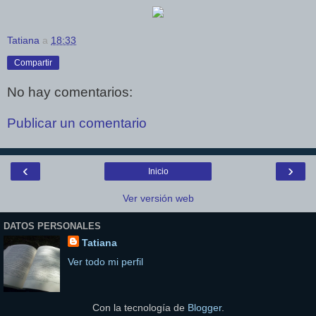
Tatiana
a
18:33
Compartir
No hay comentarios:
Publicar un comentario
‹
›
Inicio
Ver versión web
DATOS PERSONALES
Tatiana
Ver todo mi perfil
Con la tecnología de
Blogger
.