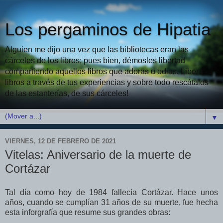
Los pergaminos de Hipatia
Alguien me dijo una vez que las bibliotecas eran las
cárceles de los libros; pues bien, démosles libertad
compartiendo aquellos libros que adoras u odias. Libera
libros a través de tus experiencias y sobre todo rescátalos
de las estanterías, de sus cárceles!
▼
VIERNES, 12 DE FEBRERO DE 2021
Vitelas: Aniversario de la muerte de
Cortázar
Tal día como hoy de 1984 fallecía Cortázar. Hace unos
años, cuando se cumplían 31 años de su muerte, fue hecha
esta inforgrafía que resume sus grandes obras: