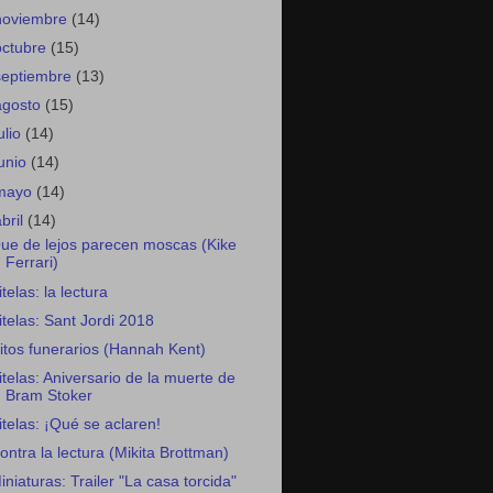
noviembre
(14)
octubre
(15)
septiembre
(13)
agosto
(15)
ulio
(14)
junio
(14)
mayo
(14)
abril
(14)
ue de lejos parecen moscas (Kike
Ferrari)
itelas: la lectura
itelas: Sant Jordi 2018
itos funerarios (Hannah Kent)
itelas: Aniversario de la muerte de
Bram Stoker
itelas: ¡Qué se aclaren!
ontra la lectura (Mikita Brottman)
iniaturas: Trailer "La casa torcida"