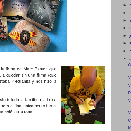
►
►
►
►
►
j
►
►
▼
Q
la firma de Marc Pastor, que
a a quedar sin una firma (que
V
staba Piedrahita y nos hizo la
V
R
to ir toda la familia a la firma
V
ro al final únicamente fue el
o también una rosa.
V
C
M