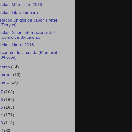
itelas: Món Llibre 2018
itelas: Libro-lámpara
stados Unidos de Japón (Peter
Tieryas)
itelas: Salón Internacional del
Cómic de Barcelon...
itelas: Literal 2018
l cuento de la criada (Margaret
Atwood)
marzo
(14)
febrero
(13)
enero
(14)
17
(168)
16
(169)
15
(168)
14
(171)
13
(118)
12
(83)