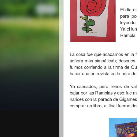
El día e
para po
leyendo
Ya el lu
Rambla C
La cosa fue que acabamos en la 
señora más simpática!);
después,
fuimos corriendo a la firma de Q
hacer una entrevista en la hora de
Ya cansados, pero llenos de va
bajar por las Ramblas y eso fue m
narices con la parada de Gigamesh
comprar un libro, al final fueron d