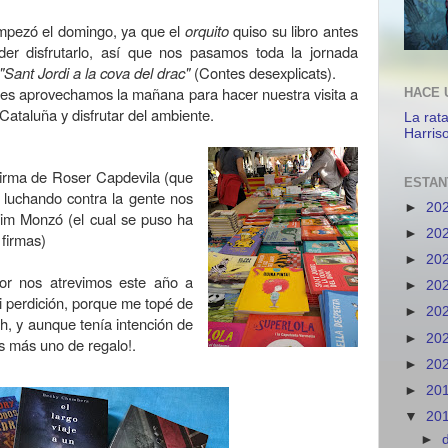
mpezó el domingo, ya que el
orquito
quiso su libro antes
der disfrutarlo, así que nos pasamos toda la jornada
"Sant Jordi a la cova del drac"
(Contes desexplicats).
nes aprovechamos la mañana para hacer nuestra visita a
HACE 
ataluña y disfrutar del ambiente.
La rat
Harris
firma de Roser Capdevila (que
ESTAN
 luchando contra la gente nos
►
20
uim Monzó (el cual se puso ha
►
20
 firmas)
►
20
lor nos atrevimos este año a
►
20
i perdición, porque me topé de
►
20
, y aunque tenía intención de
►
20
os más uno de regalo!.
►
20
►
20
▼
20
►