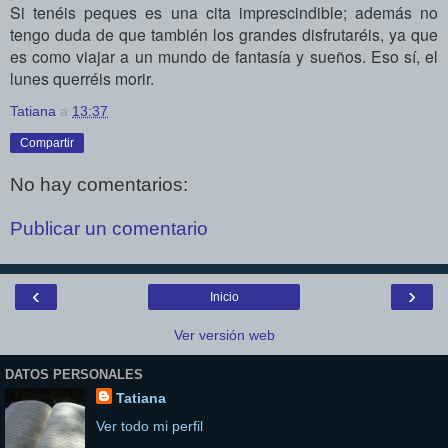
Si tenéis peques es una cita imprescindible; además no
tengo duda de que también los grandes disfrutaréis,
ya que
es como viajar a un mundo de fantasía y sueños.
Eso sí, el
lunes querréis morir.
Tatiana
a
13:37
Compartir
No hay comentarios:
Publicar un comentario
‹
›
Inicio
Ver versión web
DATOS PERSONALES
Tatiana
Ver todo mi perfil