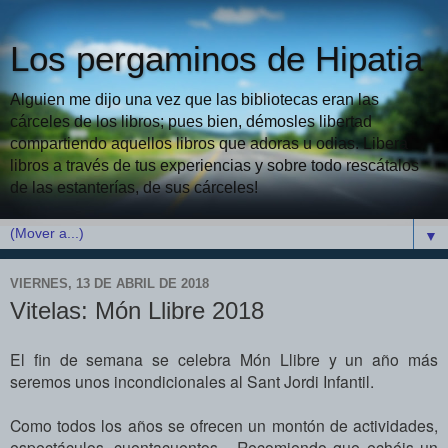
Los pergaminos de Hipatia
Alguien me dijo una vez que las bibliotecas eran las
cárceles de los libros; pues bien, démosles libertad
compartiendo aquellos libros que adoras u odias. Libera
libros a través de tus experiencias y sobre todo rescátalos
de las estanterías, de sus cárceles!
▼
VIERNES, 13 DE ABRIL DE 2018
Vitelas: Món Llibre 2018
El fin de semana se celebra Món Llibre y un año más
seremos unos incondicionales al Sant Jordi Infantil.
Como todos los años se ofrecen un montón de actividades,
espectáculos, cuentacuentos...
Recomiendo que echéis un