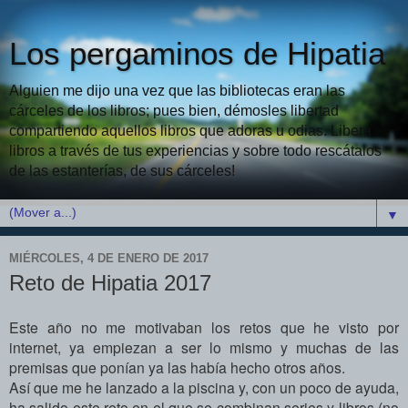
Los pergaminos de Hipatia
Alguien me dijo una vez que las bibliotecas eran las
cárceles de los libros; pues bien, démosles libertad
compartiendo aquellos libros que adoras u odias. Libera
libros a través de tus experiencias y sobre todo rescátalos
de las estanterías, de sus cárceles!
▼
MIÉRCOLES, 4 DE ENERO DE 2017
Reto de Hipatia 2017
Este año no me motivaban los retos que he visto por
internet, ya empiezan a ser lo mismo y muchas de las
premisas que ponían ya las había hecho otros años.
Así que me he lanzado a la piscina y, con un poco de ayuda,
ha salido este reto en el que se combinan series y libros (no