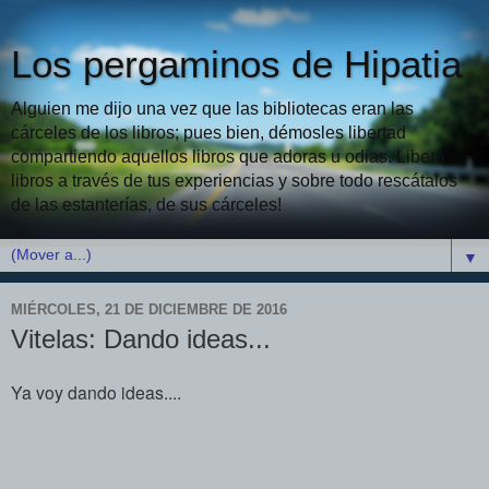
Los pergaminos de Hipatia
Alguien me dijo una vez que las bibliotecas eran las
cárceles de los libros; pues bien, démosles libertad
compartiendo aquellos libros que adoras u odias. Libera
libros a través de tus experiencias y sobre todo rescátalos
de las estanterías, de sus cárceles!
▼
MIÉRCOLES, 21 DE DICIEMBRE DE 2016
Vitelas: Dando ideas...
Ya voy dando ideas....