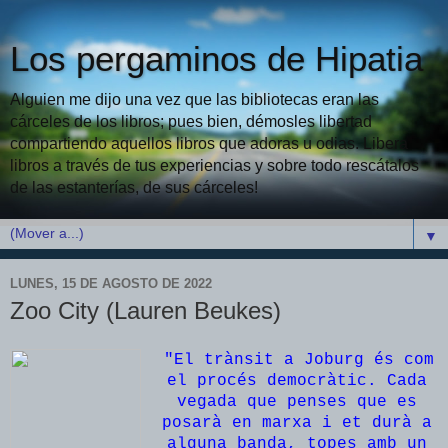
Los pergaminos de Hipatia
Alguien me dijo una vez que las bibliotecas eran las
cárceles de los libros; pues bien, démosles libertad
compartiendo aquellos libros que adoras u odias. Libera
libros a través de tus experiencias y sobre todo rescátalos
de las estanterías, de sus cárceles!
▼
LUNES, 15 DE AGOSTO DE 2022
Zoo City (Lauren Beukes)
"El trànsit a Joburg és com
el procés democràtic. Cada
vegada que penses que es
posarà en marxa i et durà a
alguna banda, topes amb un