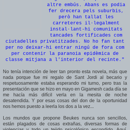
altre embús. Abans es podia
fer drecera pels suburbis,
però han tallat les
carreteres il·legalment
instal·lant-hi comunitats
tancades fortificades com
ciutadelles privatitzades. No ho fan tant
per no deixar-hi entrar ningú de fora com
per contenir la paranoia epidèmica de
classe mitjana a l'interior del recinte."
No tenía intención de leer tan pronto esta novela, más que
nada porque fue mi regalo de Sant Jordi al becario y
respetuosamente estaba esperando mi turno,
pero tras la
presentación que se hizo en mayo en Gigamesh cada día se
me hacía más difícil verla en la mesita de noche
desatendida.
Y por esas cosas del don de la oportunidad
nos hemos puesto a leerla los dos a la vez...
Los mundos que propone Beukes nunca son sencillos,
están plagados de cosas extrañas, diversas formas de
violencias y todo un tejido psicológico escondido. Aquí,