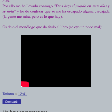
días.
Por ello me he llevado conmigo
"Dios hizo el mundo en siete días y
se nota"
y he de confesar que se me ha escapado alguna carcajada
(la gente me mira, pero es lo que hay).
Os dejo el monólogo que da título al libro (se oye un poco mal):
Tatiana
a
12:41
Compartir