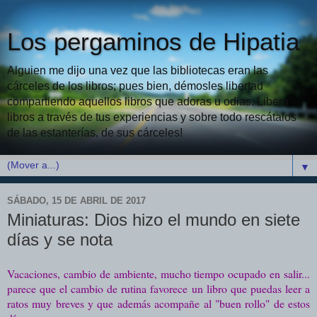
Los pergaminos de Hipatia
Alguien me dijo una vez que las bibliotecas eran las
cárceles de los libros; pues bien, démosles libertad
compartiendo aquellos libros que adoras u odias. Libera
libros a través de tus experiencias y sobre todo rescátalos
de las estanterías, de sus cárceles!
▼
SÁBADO, 15 DE ABRIL DE 2017
Miniaturas: Dios hizo el mundo en siete
días y se nota
Vacaciones, cambio de ambiente, mucho tiempo ocupado en salir...
parece que el cambio de rutina favorece un libro que puedas leer a
ratos muy breves y que además acompañe al "buen rollo" de estos