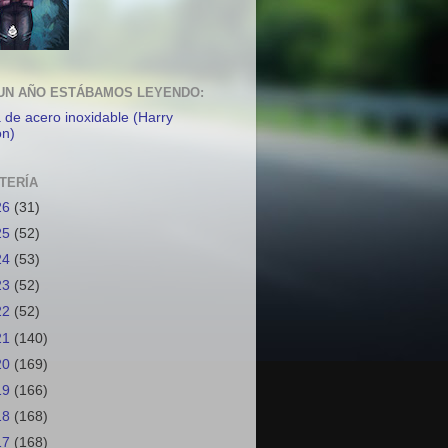
UN AÑO ESTÁBAMOS LEYENDO:
a de acero inoxidable (Harry
on)
TERÍA
26
(31)
25
(52)
24
(53)
23
(52)
22
(52)
21
(140)
20
(169)
19
(166)
18
(168)
17
(168)