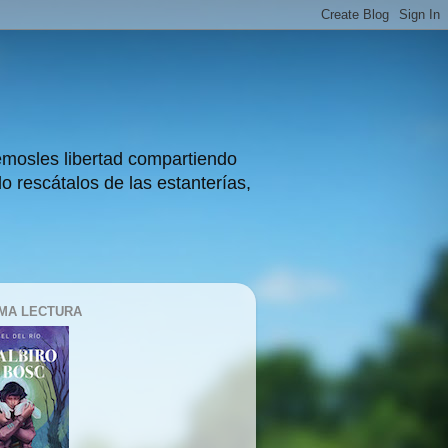
démosles libertad compartiendo
do rescátalos de las estanterías,
MA LECTURA