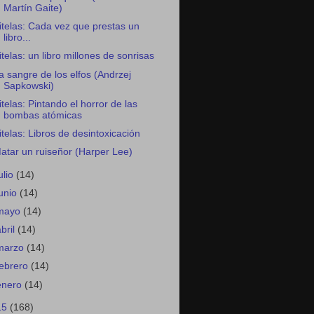
Martín Gaite)
itelas: Cada vez que prestas un
libro...
itelas: un libro millones de sonrisas
a sangre de los elfos (Andrzej
Sapkowski)
itelas: Pintando el horror de las
bombas atómicas
itelas: Libros de desintoxicación
atar un ruiseñor (Harper Lee)
ulio
(14)
junio
(14)
mayo
(14)
abril
(14)
marzo
(14)
febrero
(14)
enero
(14)
15
(168)