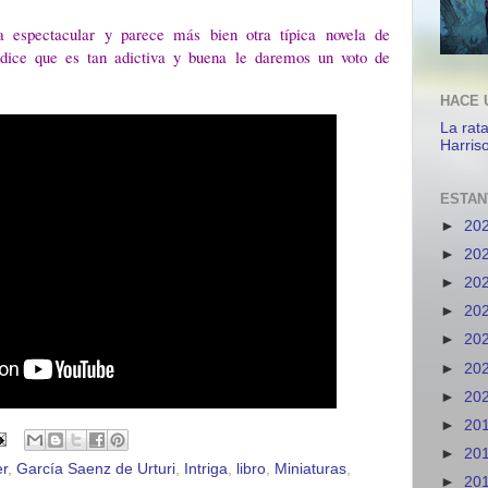
a espectacular y parece más bien otra típica novela de
 dice que es tan adictiva y buena le daremos un voto de
HACE 
La rat
Harris
ESTAN
►
20
►
20
►
20
►
20
►
20
►
20
►
20
►
20
►
20
er
,
García Saenz de Urturi
,
Intriga
,
libro
,
Miniaturas
,
►
20