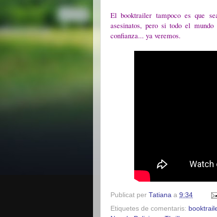
El booktrailer tampoco es que se
asesinatos, pero si todo el mundo
confianza... ya veremos.
Publicat per
Tatiana
a
9:34
Etiquetes de comentaris:
booktrail