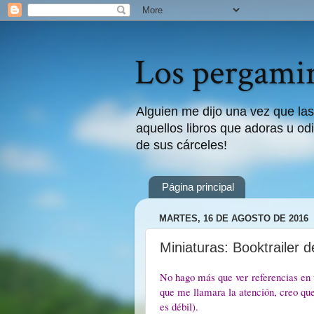
Los pergamin
Alguien me dijo una vez que las
aquellos libros que adoras u odi
de sus cárceles!
Página principal
MARTES, 16 DE AGOSTO DE 2016
Miniaturas: Booktrailer d
No hago más que ver referencias en t
que me llamara la atención, creo que 
es débil).