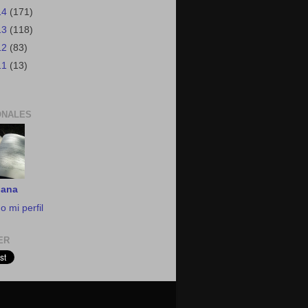
14
(171)
13
(118)
12
(83)
11
(13)
ONALES
iana
o mi perfil
ER