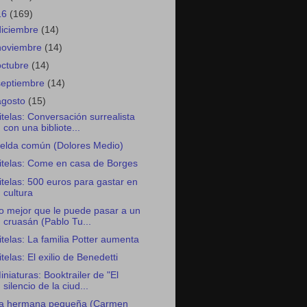
16
(169)
diciembre
(14)
noviembre
(14)
octubre
(14)
septiembre
(14)
agosto
(15)
itelas: Conversación surrealista
con una bibliote...
elda común (Dolores Medio)
itelas: Come en casa de Borges
itelas: 500 euros para gastar en
cultura
o mejor que le puede pasar a un
cruasán (Pablo Tu...
itelas: La familia Potter aumenta
itelas: El exilio de Benedetti
iniaturas: Booktrailer de "El
silencio de la ciud...
a hermana pequeña (Carmen