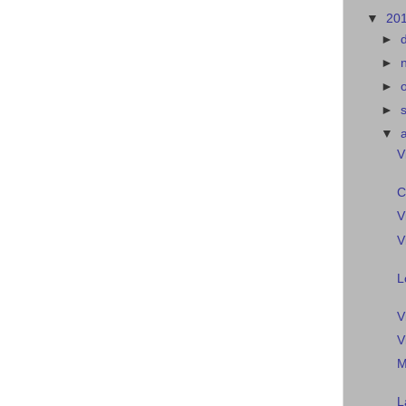
▼
20
►
►
►
►
▼
V
C
V
V
L
V
V
M
L