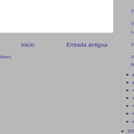
V
V
L
Inicio
Entrada antigua
V
(Atom)
V
M
►
j
►
►
►
►
►
►
►
20