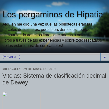
Los pergaminos de Hipatia
Alguien me dijo una vez que las bibliotecas eran las
cárceles de los libros; pues bien, démosles libertad
compartiendo aquellos libros que adoras u odias. Libera
libros a través de tus experiencias y sobre todo rescátalos
de las estanterías, de sus cárceles!
▼
MIÉRCOLES, 29 DE MAYO DE 2019
Vitelas: Sistema de clasificación decimal
de Dewey