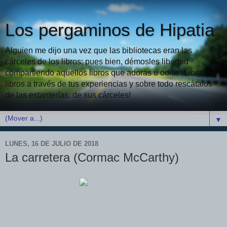
Los pergaminos de Hipatia
Alguien me dijo una vez que las bibliotecas eran las
cárceles de los libros; pues bien, démosles libertad
compartiendo aquellos libros que adoras u odias. Libera
libros a través de tus experiencias y sobre todo rescátalos
de las estanterías, de sus cárceles!
▼
LUNES, 16 DE JULIO DE 2018
La carretera (Cormac McCarthy)