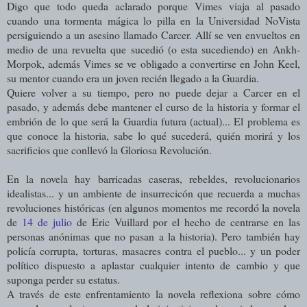
Digo que todo queda aclarado porque Vimes
viaja al pasado
cuando una tormenta mágica lo pilla en la Universidad NoVista
persiguiendo a un asesino llamado Carcer. Allí se ven envueltos en
medio de una revuelta que sucedió (o esta sucediendo) en
Ankh-
Morpok, además Vimes se ve obligado a convertirse en John Keel,
su mentor cuando era un joven recién llegado a la Guardia.
Quiere volver a su tiempo, pero no puede dejar a Carcer en el
pasado, y además debe mantener el curso de la historia y formar el
embrión de lo que será la Guardia futura (actual)... El problema es
que conoce la historia, sabe lo qué sucederá, quién morirá y los
sacrificios que conllevó la Gloriosa Revolución.
En la novela hay barricadas caseras, rebeldes, revolucionarios
idealistas... y un ambiente de insurrecicón que recuerda a muchas
revoluciones históricas (en algunos momentos me recordó la novela
de
14 de julio
de Eric Vuillard por el hecho de centrarse en las
personas anónimas que no pasan a la historia). P
ero también hay
policía corrupta, torturas, masacres contra el pueblo... y un poder
político dispuesto a aplastar cualquier intento de cambio y que
suponga perder su estatus.
A través de este enfrentamiento la novela reflexiona sobre cómo