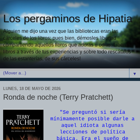
Los pergaminos de Hipatia
Alguien me dijo una vez que las bibliotecas eran las
cárceles de los libros; pues bien, démosles libertad
compartiendo aquellos libros que adoras u odias. Libera
libros a través de tus experiencias y sobre todo rescátalos
de las estanterías, de sus cárceles!
▼
LUNES, 18 DE MAYO DE 2026
Ronda de noche (Terry Pratchett)
"Se preguntó si sería
mínimamente posible darle a
aquel idiota algunas
lecciones de política
básica. Era el sueño de