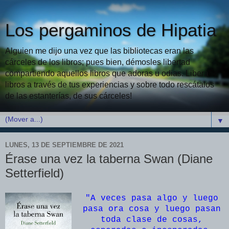
Los pergaminos de Hipatia
Alguien me dijo una vez que las bibliotecas eran las
cárceles de los libros; pues bien, démosles libertad
compartiendo aquellos libros que adoras u odias. Libera
libros a través de tus experiencias y sobre todo rescátalos
de las estanterías, de sus cárceles!
▼
LUNES, 13 DE SEPTIEMBRE DE 2021
Érase una vez la taberna Swan (Diane
Setterfield)
"A veces pasa algo y luego
pasa ora cosa y luego pasan
toda clase de cosas,