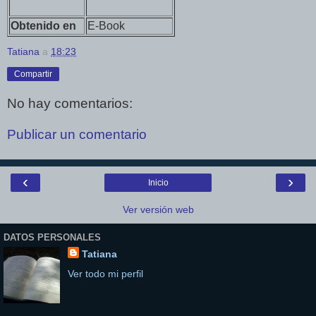
Obtenido en
E-Book
Tatiana
a
18:23
Compartir
No hay comentarios:
Publicar un comentario
‹
›
Inicio
Ver versión web
DATOS PERSONALES
Tatiana
Ver todo mi perfil