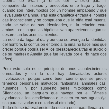
taberna de Swan (a orillas del Támesis) para ir
compartiendo historias y anécdotas entre trago y trago,
cuando son interrumpidos por un hombre empapado y que
lleva sujeta una niña. Tras esta dramática entrada el hombre
cae inconsciente y se comprueba que la niña está muerta;
nada se sabe de sus identidades, ni la relación entre
ambos... con lo que las hipótesis van apareciendo según se
desarrollan los acontecimientos.
La noche da lugar al día y aunque se averigua la identidad
del hombre, la confusión entorno a la niña no hace más que
crecer porque podría ser Alice (desaparecida tras el suicidio
de su madre) o Amelia (que fue llevada por el río hace dos
años).
Pero esto solo es el principio de unos acontecimientos
enredados y en la que hay demasiados actores
involucrados, porque como buen cuento que se precie
tenemos personajes malvados, fantasmas, animales casi
humanos... y por supuesto seres mitológicos como
Silencioso, un barquero que navega por el Támesis
ayudando a los desdichados que caen en sus aguas (ya
sea para salvarlas o cruzarlas al otro lado).
Todo ello se irá esclareciendo poco a poco para llegar a un