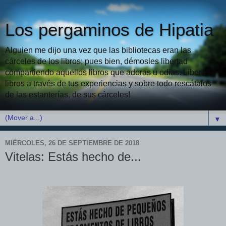
Los pergaminos de Hipatia
Alguien me dijo una vez que las bibliotecas eran las
cárceles de los libros; pues bien, démosles libertad
compartiendo aquellos libros que adoras u odias. Libera
libros a través de tus experiencias y sobre todo rescátalos
de las estanterías, de sus cárceles!
▼
MIÉRCOLES, 26 DE SEPTIEMBRE DE 2018
Vitelas: Estás hecho de...