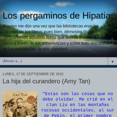
Los pergaminos de Hipatia
Alguien me dijo una vez que las bibliotecas eran las
cárceles de los libros; pues bien, démosles libertad
compartiendo aquellos libros que adoras u odias. Libera
libros a través de tus experiencias y sobre todo rescátalos
de las estanterías, de sus cárceles!
▼
LUNES, 17 DE SEPTIEMBRE DE 2018
La hija del curandero (Amy Tan)
"Estas son las cosas que no
debo olvidar. Me crié en el
clan Liu en las montañas
rocosas occidentales, al sur
de Pekín. el primer nombre