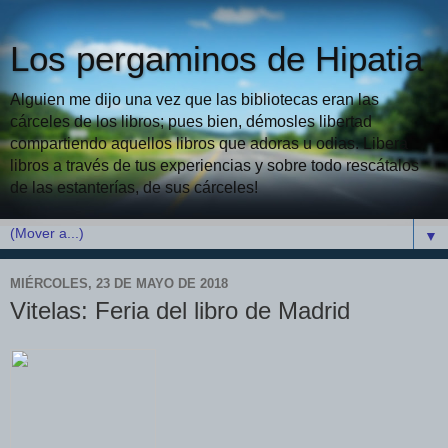
Los pergaminos de Hipatia
Alguien me dijo una vez que las bibliotecas eran las
cárceles de los libros; pues bien, démosles libertad
compartiendo aquellos libros que adoras u odias. Libera
libros a través de tus experiencias y sobre todo rescátalos
de las estanterías, de sus cárceles!
▼
MIÉRCOLES, 23 DE MAYO DE 2018
Vitelas: Feria del libro de Madrid