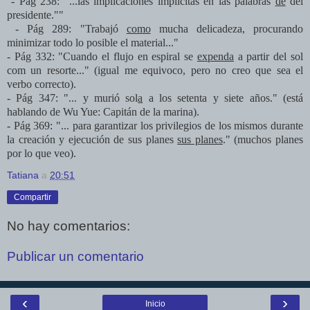
- Pág 238: "...las implicaciones implícitas en las palabras
de
del
presidente."
"
- Pág 289:
"Trabajó
como
mucha delicadeza, procurando
minimizar todo lo posible el material..."
- Pág 332: "Cuando el flujo en espiral se
expenda
a partir del sol
com un resorte..." (igual me equivoco, pero no creo que sea el
verbo correcto).
- Pág 347: "... y murió sol
a
a los setenta y siete años." (está
hablando de Wu Yue: Capitán de la marina).
- Pág 369: "... para garantizar los privilegios de los mismos durante
la creación y ejecución de sus planes
sus planes
." (muchos planes
por lo que veo).
Tatiana
a
20:51
Compartir
No hay comentarios:
Publicar un comentario
‹
›
Inicio