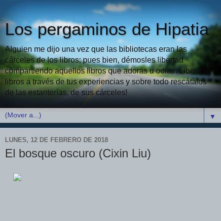
Los pergaminos de Hipatia
Alguien me dijo una vez que las bibliotecas eran las
cárceles de los libros; pues bien, démosles libertad
compartiendo aquellos libros que adoras u odias. Libera
libros a través de tus experiencias y sobre todo rescátalos
de las estanterías, de sus cárceles!
▼
LUNES, 12 DE FEBRERO DE 2018
El bosque oscuro (Cixin Liu)