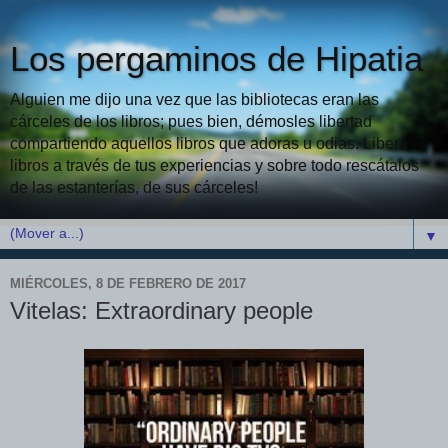
Los pergaminos de Hipatia
Alguien me dijo una vez que las bibliotecas eran las
cárceles de los libros; pues bien, démosles libertad
compartiendo aquellos libros que adoras u odias. Libera
libros a través de tus experiencias y sobre todo rescátalos
de las estanterías, de sus cárceles!
▼
MIÉRCOLES, 8 DE FEBRERO DE 2017
Vitelas: Extraordinary people