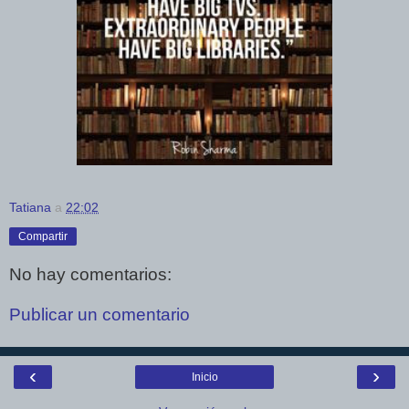
Tatiana
a
22:02
Compartir
No hay comentarios:
Publicar un comentario
‹
›
Inicio