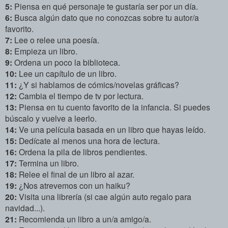
5:
Piensa en qué personaje te gustaría ser por un día.
6:
Busca algún dato que no conozcas sobre tu autor/a
favorito.
7:
Lee o relee una poesía.
8:
Empieza un libro.
9:
Ordena un poco la biblioteca.
10:
Lee un capítulo de un libro.
11:
¿Y si hablamos de cómics/novelas gráficas?
12:
Cambia el tiempo de tv por lectura.
13:
Piensa en tu cuento favorito de la infancia. Si puedes
búscalo y vuelve a leerlo.
14:
Ve una película basada en un libro que hayas leído.
15:
Dedícate al menos una hora de lectura.
16:
Ordena la pila de libros pendientes.
17:
Termina un libro.
18:
Relee el final de un libro al azar.
19:
¿Nos atrevemos con un haiku?
20:
Visita una librería (si cae algún auto regalo para
navidad...).
21:
Recomienda un libro a un/a amigo/a.