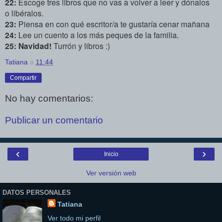
22:
Escoge tres libros que no vas a volver a leer y dónalos
o libéralos.
23:
Piensa en con qué escritor/a te gustaría cenar mañana
24:
Lee un cuento a los más peques de la familia.
25:
Navidad!
Turrón y libros :)
Tatiana
a
11:44
Compartir
No hay comentarios:
Publicar un comentario
‹
›
Inicio
Ver versión web
DATOS PERSONALES
Tatiana
Ver todo mi perfil