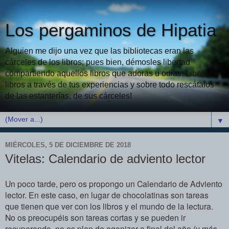
Los pergaminos de Hipatia
Alguien me dijo una vez que las bibliotecas eran las
cárceles de los libros; pues bien, démosles libertad
compartiendo aquellos libros que adoras u odias. Libera
libros a través de tus experiencias y sobre todo rescátalos
de las estanterías, de sus cárceles!
▼
MIÉRCOLES, 5 DE DICIEMBRE DE 2018
Vitelas: Calendario de adviento lector
Un poco tarde, pero os propongo un Calendario de Adviento
lector. En este caso, en lugar de chocolatinas son tareas
que tienen que ver con los libros y el mundo de la lectura.
No os preocupéis son tareas cortas y se pueden ir
recuperando,
no es plan de agonizar a final del año (y más