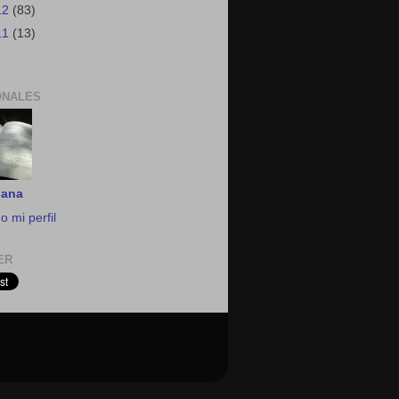
12
(83)
11
(13)
ONALES
iana
o mi perfil
ER