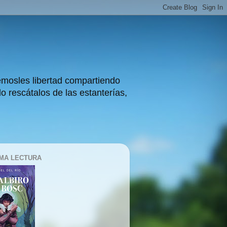
démosles libertad compartiendo
do rescátalos de las estanterías,
MA LECTURA