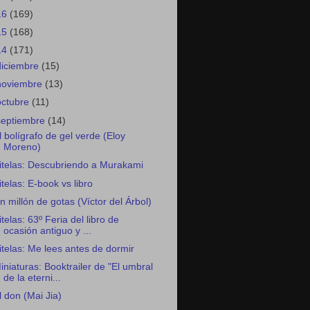
16
(169)
15
(168)
14
(171)
diciembre
(15)
noviembre
(13)
octubre
(11)
septiembre
(14)
l bolígrafo de gel verde (Eloy
Moreno)
itelas: Descubriendo a Murakami
itelas: E-book vs libro
n millón de gotas (Víctor del Árbol)
itelas: 63º Feria del libro de
ocasión antiguo y ...
itelas: Me lees antes de dormir
iniaturas: Booktrailer de "El umbral
de la eterni...
l don (Mai Jia)