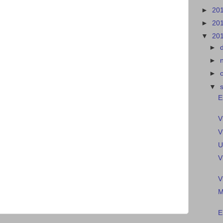
►
20
►
20
▼
20
►
►
►
▼
E
V
V
U
V
V
M
E