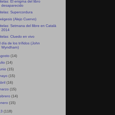
itelas: El enigma del libro
desaparecido
itelas: Supercordura
xégesis (Alejo Cuervo)
itelas: Setmana del llibre en Català
2014
itelas: Cluedo en vivo
l día de los trífidos (John
Wyndham)
agosto
(14)
ulio
(14)
junio
(15)
mayo
(15)
abril
(16)
marzo
(15)
febrero
(14)
enero
(15)
13
(118)