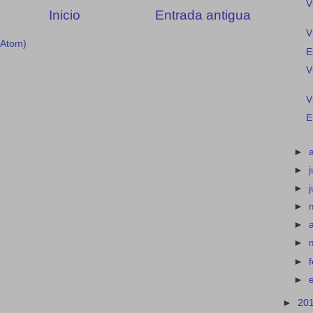
V
Inicio
Entrada antigua
V
(Atom)
E
V
V
E
►
►
j
►
►
►
►
►
►
►
20