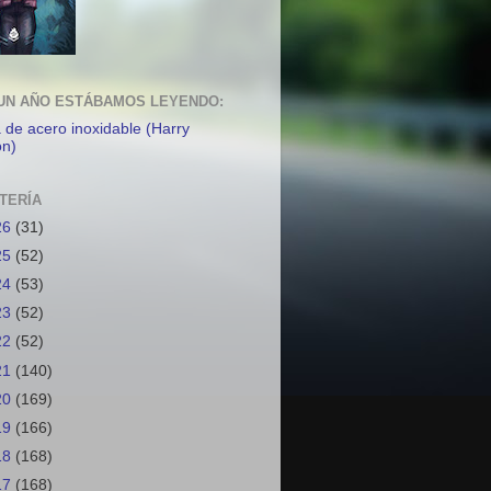
UN AÑO ESTÁBAMOS LEYENDO:
a de acero inoxidable (Harry
on)
TERÍA
26
(31)
25
(52)
24
(53)
23
(52)
22
(52)
21
(140)
20
(169)
19
(166)
18
(168)
17
(168)