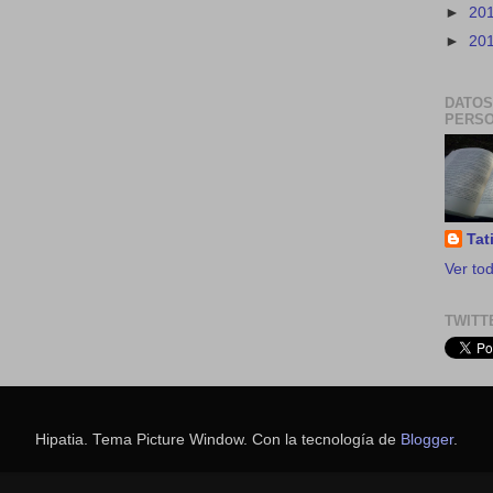
►
20
►
20
DATOS
PERS
Tat
Ver tod
TWITT
Hipatia. Tema Picture Window. Con la tecnología de
Blogger
.