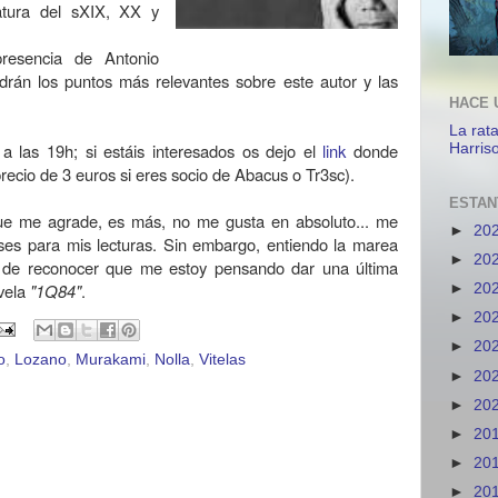
ratura del sXIX, XX y
resencia de Antonio
drán los puntos más relevantes sobre este autor y las
HACE 
La rat
a las 19h; si estáis interesados os dejo el
link
donde
Harris
precio de 3 euros si eres socio de Abacus o Tr3sc).
ESTAN
ue me agrade, es más, no me gusta en absoluto... me
►
20
ses para mis lecturas. Sin embargo, entiendo la marea
►
20
e de reconocer que me estoy pensando dar una última
vela
"1Q84"
.
►
20
►
20
►
20
o
,
Lozano
,
Murakami
,
Nolla
,
Vitelas
►
20
►
20
►
20
►
20
►
20